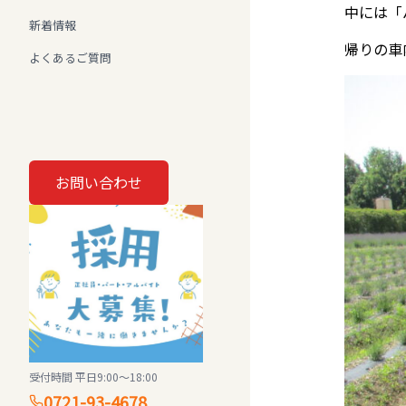
中には「
新着情報
帰りの車
よくあるご質問
お問い合わせ
受付時間 平日9:00〜18:00
0721-93-4678