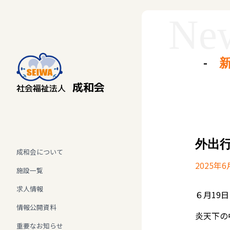
成和会
社会福祉法人
外出
成和会について
2025年6
施設一覧
求人情報
６月19
情報公開資料
炎天下の
重要なお知らせ