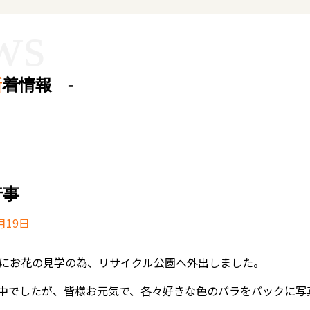
新
着情報
行事
月19日
日にお花の見学の為、リサイクル公園へ外出しました。
中でしたが、皆様お元気で、各々好きな色のバラをバックに写