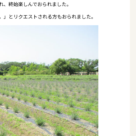
れ、終始楽しんでおられました。
。」とリクエストされる方もおられました。